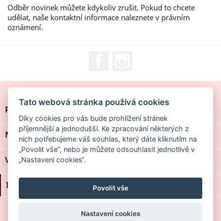
Odběr novinek můžete kdykoliv zrušit. Pokud to chcete
udělat, naše kontaktní informace naleznete v právním
oznámení.
Facebook
Instagram
Tato webová stránka používá cookies
PRODUKTY

Díky cookies pro vás bude prohlížení stránek
příjemnější a jednodušší. Ke zpracování některých z
NAŠE SPOLEČNOST

nich potřebujeme váš souhlas, který dáte kliknutím na
„Povolit vše“, nebo je můžete odsouhlasit jednotlivě v
VÁŠ ÚČET

„Nastavení cookies“.
INFORMACE O OBCHODU
Povolit vše
© 2018 - 2026 Hudíková Kateřina - MyMake.cz
Nastavení cookies