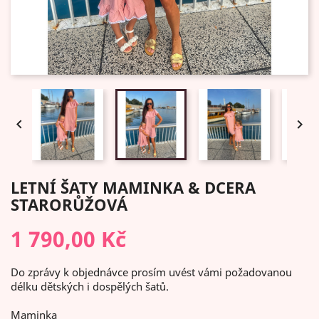


LETNÍ ŠATY MAMINKA & DCERA
STARORŮŽOVÁ
1 790,00 Kč
Do zprávy k objednávce prosím uvést vámi požadovanou
délku dětských i dospělých šatů.
Maminka